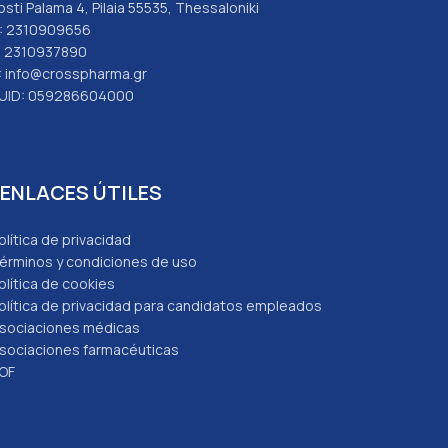
osti Palama 4, Pilaia 55535, Thessaloniki
: 2310909656
: 2310937890
: info@crosspharma.gr
UID: 059286604000
ENLACES ÚTILES
olítica de privacidad
érminos y condiciones de uso
olítica de cookies
olítica de privacidad para candidatos empleados
sociaciones médicas
sociaciones farmacéuticas
OF