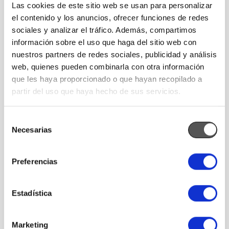
Carrera profesional
Las cookies de este sitio web se usan para personalizar
el contenido y los anuncios, ofrecer funciones de redes
sociales y analizar el tráfico. Además, compartimos
Cross Pharmaceuticals se encuentra entre las cinco
información sobre el uso que haga del sitio web con
empresas de más rápido crecimiento en el sector
nuestros partners de redes sociales, publicidad y análisis
farmacéutico, actualmente, en Grecia. Seguimos
web, quienes pueden combinarla con otra información
comprometidos con nuestra visión: Satisfacer las
que les haya proporcionado o que hayan recopilado a
necesidades reales de nuestros semejantes en materia
partir del uso que haya hecho de sus servicios.
de Salud, Bienestar y Bienestar. Mejorar las soluciones
existentes, diversificándolas e innovando, dando como
Selección
resultado una mayor eficacia y seguridad para la
Necesarias
de
Prevención, el Alivio y el Tratamiento.
consentimiento
En este esfuerzo, queremos tener a nuestro lado
Preferencias
personas que abracen nuestra visión y cultura.
Profesionales con motivación y carácter, que
Estadística
aprenderán de nosotros y nos enseñarán.
Si estás interesado en unirte a nuestro equipo, puedes
Marketing