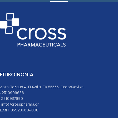
Εγγραφη
ΕΠΙΚΟΙΝΩΝΙΑ
ωστή Παλαμά 4, Πυλαία, ΤΚ 55535, Θεσσαλονίκη
: 2310909656
: 2310937890
: info@crosspharma.gr
.Ε.ΜΗ: 059286604000