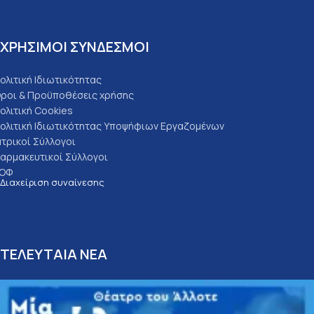
ΧΡΗΣΙΜΟΙ ΣΥΝΔΕΣΜΟΙ
ολιτική Ιδιωτικότητας
ροι & Προϋποθέσεις χρήσης
ολιτική Cookies
ολιτική Ιδιωτικότητας Υποψήφιων Εργαζομένων
ατρικοί Σύλλογοι
αρμακευτικοί Σύλλογοι
ΟΦ
Διαχείριση συναίνεσης
ΤΕΛΕΥΤΑΙΑ ΝΕΑ