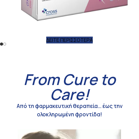
NEW
NEW
PRODUCT
PRODU
ΔΕΙΤΕ ΠΕΡΙΣΣΟΤΕΡΑ
From Cure to
ΔΕΙΤΕ ΠΕΡΙΣΣΟΤΕΡΑ
Care!
Από τη φαρμακευτική θεραπεία... έως την
ολοκληρωμένη φροντίδα!