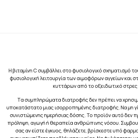
Η βιταμίνη C συμβάλλει στο φυσιολογικό σχηματισμό το
φυσιολογική λειτουργία των αιμοφόρων αγγείων και σ
κυττάρων από το οξειδωτικό στρες
Tα συμπληρώματα διατροφής δεν πρέπει να χρησι
υποκατάστατο μιας ισορροπημένης διατροφής. Nα μη γ
συνιστώμενης ημερήσιας δόσης. Το προϊόν αυτό δεν π
πρόληψη, αγωγή ή θεραπεία ανθρώπινης νόσου. Συμβουλ
σας αν είστε έγκυος, θηλάζετε, βρίσκεστε υπό φαρμ