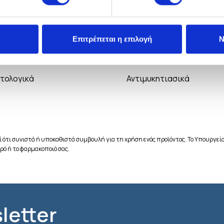
Επιτρέπεται η επιλογή
Ν
era 5%
FLUCOCAPS therapy
τολογικά
Αντιμυκητιασικά
 ότι συνιστά ή υποκαθιστά συμβουλή για τη χρήση ενός προϊόντος. Το Υπουργείο
ρό ή το φαρμακοποιό σας.
letter