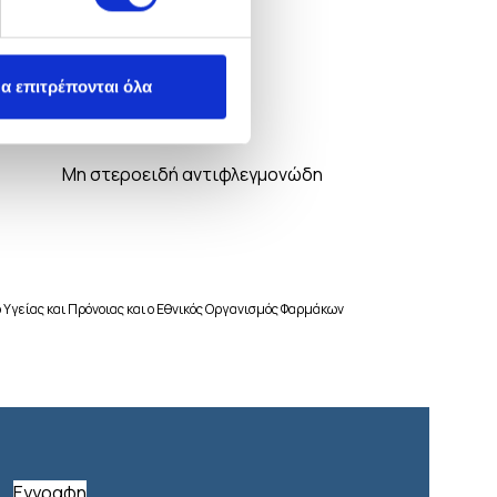
α επιτρέπονται όλα
Jomezal
Μη στεροειδή αντιφλεγμονώδη
 Υγείας και Πρόνοιας και ο Εθνικός Οργανισμός Φαρμάκων
Εγγραφη