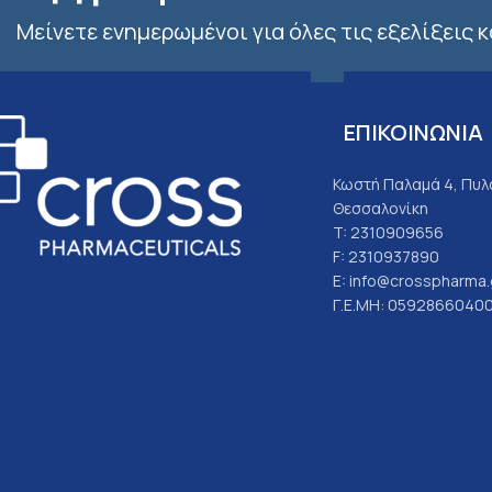
Μείνετε ενημερωμένοι για όλες τις εξελίξεις 
ΕΠΙΚΟΙΝΩΝΙΑ
Κωστή Παλαμά 4, Πυλα
Θεσσαλονίκη
T: 2310909656
F: 2310937890
E: info@crosspharma.
Γ.Ε.ΜΗ: 0592866040