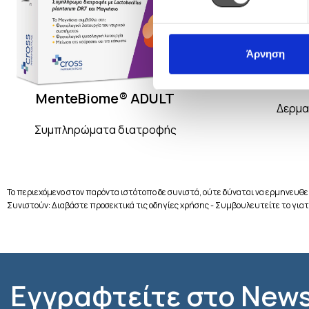
Άρνηση
Osa
MenteBiome® ADULT
Δερμα
Συμπληρώματα διατροφής
Το περιεχόμενο στον παρόντα ιστότοπο δε συνιστά, ούτε δύναται να ερμηνευθεί
Συνιστούν: Διαβάστε προσεκτικά τις οδηγίες χρήσης - Συμβουλευτείτε το γιατ
Εγγραφτείτε στο News