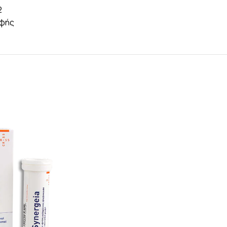
2
φής