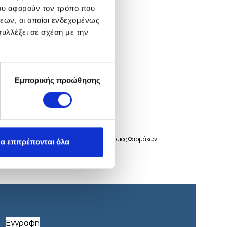
ου αφορούν τον τρόπο που
εων, οι οποίοι ενδεχομένως
υλλέξει σε σχέση με την
Tracyclin
Δερματολογικά
Εμπορικής προώθησης
 Υγείας και Πρόνοιας και ο Εθνικός Οργανισμός Φαρμάκων
α επιτρέπονται όλα
Εγγραφη