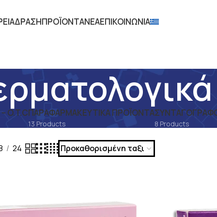
ΡΕΙΑ
ΔΡΑΣΗ
ΠΡΟΪΟΝΤΑ
ΝΕΑ
ΕΠΙΚΟΙΝΩΝΙΑ
ερματολογικά
 O.T.C
ΠΑΡΑΦΑΡΜΑΚΕΥΤΙΚΆ ΠΡΟΪΌΝΤΑ
ΣΥΝΤΑΓΟΓΡΑΦΟ
13 Products
8 Products
νταγογραφούμενα Φάρμακα – Rx
Φάρμακα παθήσεων δέρμ
8
24