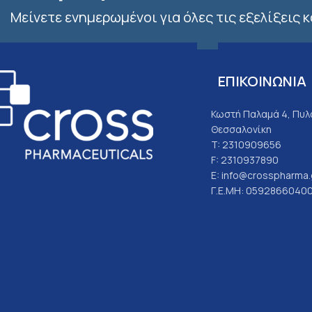
Μείνετε ενημερωμένοι για όλες τις εξελίξεις 
ΕΠΙΚΟΙΝΩΝΙΑ
Κωστή Παλαμά 4, Πυλα
Θεσσαλονίκη
T: 2310909656
F: 2310937890
E: info@crosspharma.
Γ.Ε.ΜΗ: 0592866040