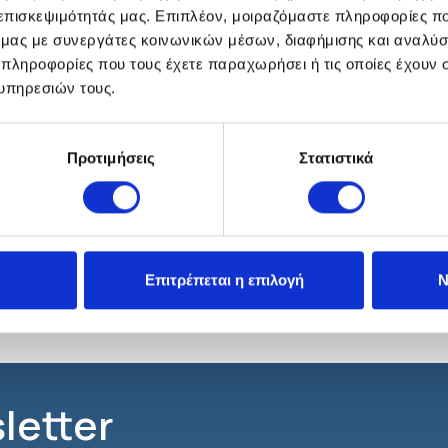
 επισκεψιμότητάς μας. Επιπλέον, μοιραζόμαστε πληροφορίες π
ό μας με συνεργάτες κοινωνικών μέσων, διαφήμισης και αναλύσ
 πληροφορίες που τους έχετε παραχωρήσει ή τις οποίες έχουν σ
υπηρεσιών τους.
Staficort
Δερματολογικά
Προτιμήσεις
Στατιστικά
 ότι συνιστά ή υποκαθιστά συμβουλή για τη χρήση ενός προϊόντος. Το Υπουργείο
Επιτρέπεται η επιλογή
Ν
ρό ή το φαρμακοποιό σας.
letter