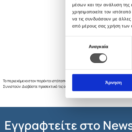
μέσων και την ανάλυση της
χρησιμοποιείτε τον ιστότοπ
να τις συνδυάσουν με άλλες
από μέρους σας χρήση των 
Επιλογή
Αναγκαία
συγκατάθεσης
Το περιεχόμενο στον παρόντα ιστότοπο δε συνιστά, ούτε δύναται να ερμηνευθεί
Άρνηση
Συνιστούν: Διαβάστε προσεκτικά τις οδηγίες χρήσης - Συμβουλευτείτε το γιατ
Εγγραφτείτε στο News