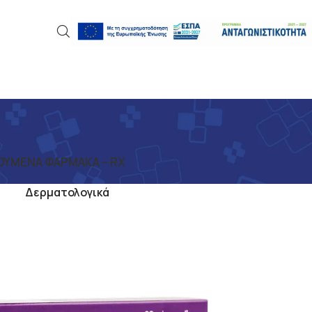
ΎΜΕΝΑ ΦΆΡΜΑΚΑ – RX
ατος
Δερματολογικά