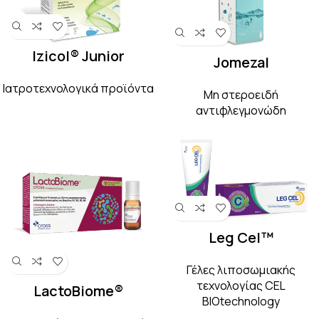
Izicol® Junior
Jomezal
Ιατροτεχνολογικά προϊόντα
Μη στεροειδή
αντιφλεγμονώδη
Leg Cel™
Γέλες λιποσωμιακής
τεχνολογίας CEL
LactoBiome®
BIOtechnology