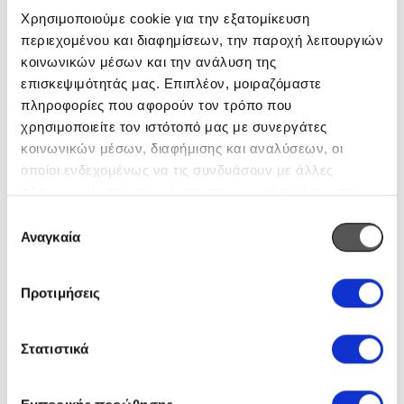
Χρησιμοποιούμε cookie για την εξατομίκευση
περιεχομένου και διαφημίσεων, την παροχή λειτουργιών
κοινωνικών μέσων και την ανάλυση της
επισκεψιμότητάς μας. Επιπλέον, μοιραζόμαστε
πληροφορίες που αφορούν τον τρόπο που
χρησιμοποιείτε τον ιστότοπό μας με συνεργάτες
κοινωνικών μέσων, διαφήμισης και αναλύσεων, οι
οποίοι ενδεχομένως να τις συνδυάσουν με άλλες
πληροφορίες που τους έχετε παραχωρήσει ή τις οποίες
έχουν συλλέξει σε σχέση με την από μέρους σας χρήση
Επιλογή
των υπηρεσιών τους.
Αναγκαία
συγκατάθεσης
Προτιμήσεις
Στατιστικά