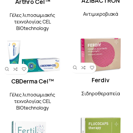
AZIBACTRON
Arthro Cel™
Αντιμικροβιακά
Γέλες λιποσωμιακής
τεχνολογίας CEL
BIOtechnology
Ferdiv
CBDerma Cel™
Σιδηροθεραπεία
Γέλες λιποσωμιακής
τεχνολογίας CEL
BIOtechnology