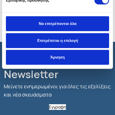
Εμπορικής προώθησης
Το περιεχόμενο στον παρόντα ιστότοπο δε συνιστά, ούτε δύναται να
ερμηνευθεί ότι συνιστά ή υποκαθιστά συμβουλή για τη χρήση ενός
προϊόντος. Το Υπουργείο Υγείας και Πρόνοιας και ο Εθνικός Οργανισμός
Φαρμάκων Συνιστούν: Διαβάστε προσεκτικά τις οδηγίες χρήσης -
Να επιτρέπονται όλα
Συμβουλευτείτε το γιατρό ή το φαρμακοποιό σας.
Επιτρέπεται η επιλογή
Εγγραφτείτε στο
Άρνηση
Newsletter
Μείνετε ενημερωμένοι για όλες τις εξελίξεις
και νέα σκευάσματα
Εγγραφη