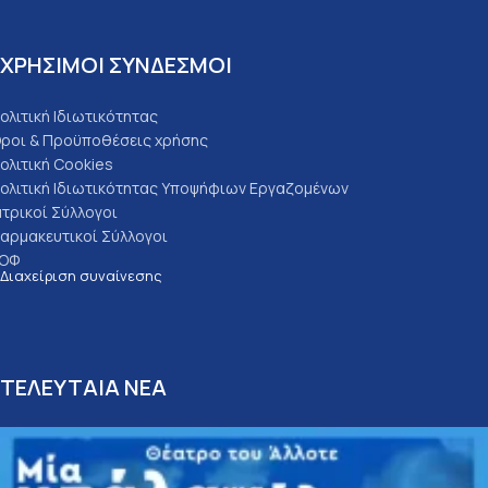
ΧΡΗΣΙΜΟΙ ΣΥΝΔΕΣΜΟΙ
ολιτική Ιδιωτικότητας
ροι & Προϋποθέσεις χρήσης
ολιτική Cookies
ολιτική Ιδιωτικότητας Υποψήφιων Εργαζομένων
ατρικοί Σύλλογοι
αρμακευτικοί Σύλλογοι
ΟΦ
Διαχείριση συναίνεσης
ΤΕΛΕΥΤΑΙΑ ΝΕΑ