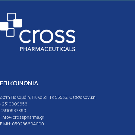
ΕΠΙΚΟΙΝΩΝΙΑ
ωστή Παλαμά 4, Πυλαία, ΤΚ 55535, Θεσσαλονίκη
: 2310909656
: 2310937890
: info@crosspharma.gr
.Ε.ΜΗ: 059286604000