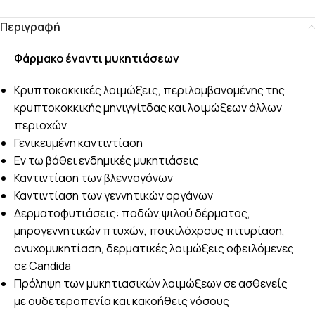
Περιγραφή
Φάρμακο έναντι μυκητιάσεων
Κρυπτοκοκκικές λοιμώξεις, περιλαμβανομένης της
κρυπτοκοκκικής μηνιγγίτδας και λοιμώξεων άλλων
περιοχών
Γενικευμένη καντιντίαση
Εν τω βάθει ενδημικές μυκητιάσεις
Καντιντίαση των βλεννογόνων
Καντιντίαση των γεννητικών οργάνων
Δερματοφυτιάσεις: ποδών,ψιλού δέρματος,
μηρογεννητικών πτυχών, ποικιλόχρους πιτυρίαση,
ονυχομυκητίαση, δερματικές λοιμώξεις οφειλόμενες
σε Candida
Πρόληψη των μυκητιασικών λοιμώξεων σε ασθενείς
με ουδετεροπενία και κακοήθεις νόσους