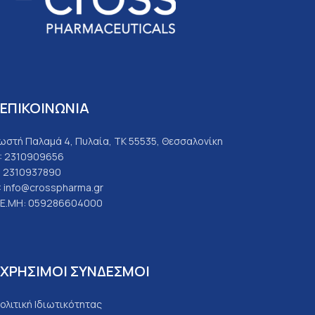
ΕΠΙΚΟΙΝΩΝΙΑ
ωστή Παλαμά 4, Πυλαία, ΤΚ 55535, Θεσσαλονίκη
: 2310909656
: 2310937890
: info@crosspharma.gr
.Ε.ΜΗ: 059286604000
ΧΡΗΣΙΜΟΙ ΣΥΝΔΕΣΜΟΙ
ολιτική Ιδιωτικότητας