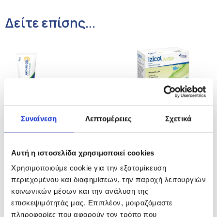
Δείτε επίσης...
Izicol® Junior
Arthro Cel™
Συναίνεση
Λεπτομέρειες
Σχετικά
Ιατροτεχνολογικά
Γέλες λιποσωμιακής
προϊόντα
τεχνολογίας CEL
Αυτή η ιστοσελίδα χρησιμοποιεί cookies
BIOtechnology
Χρησιμοποιούμε cookie για την εξατομίκευση
περιεχομένου και διαφημίσεων, την παροχή λειτουργιών
κοινωνικών μέσων και την ανάλυση της
επισκεψιμότητάς μας. Επιπλέον, μοιραζόμαστε
πληροφορίες που αφορούν τον τρόπο που