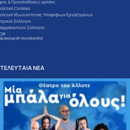
ροι & Προϋποθέσεις χρήσης
ολιτική Cookies
ολιτική Ιδιωτικότητας Υποψήφιων Εργαζομένων
ατρικοί Σύλλογοι
αρμακευτικοί Σύλλογοι
ΟΦ
Διαχείριση συναίνεσης
ΤΕΛΕΥΤΑΙΑ ΝΕΑ