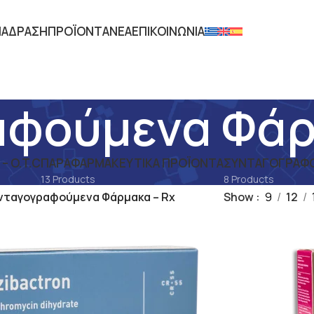
ΙΑ
ΔΡΑΣΗ
ΠΡΟΪΟΝΤΑ
ΝΕΑ
ΕΠΙΚΟΙΝΩΝΙΑ
φούμενα Φάρ
 O.T.C
ΠΑΡΑΦΑΡΜΑΚΕΥΤΙΚΆ ΠΡΟΪΌΝΤΑ
ΣΥΝΤΑΓΟΓΡΑΦΟ
13 Products
8 Products
νταγογραφούμενα Φάρμακα – Rx
Show
9
12