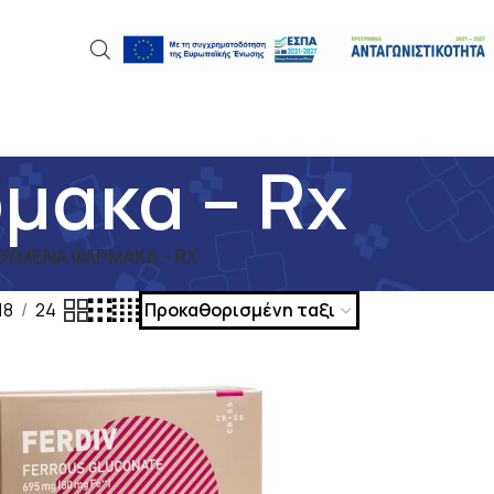
μακα – Rx
ΎΜΕΝΑ ΦΆΡΜΑΚΑ – RX
18
24