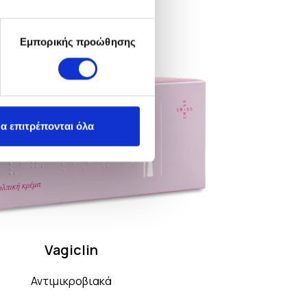
Staficort
Δερματολογικά
Εμπορικής προώθησης
α επιτρέπονται όλα
Vagiclin
Αντιμικροβιακά