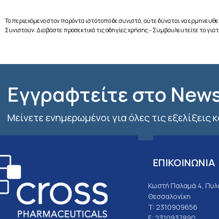
Το περιεχόμενο στον παρόντα ιστότοπο δε συνιστά, ούτε δύναται να ερμηνευθεί
Συνιστούν: Διαβάστε προσεκτικά τις οδηγίες χρήσης - Συμβουλευτείτε το γιατ
Εγγραφτείτε στο News
Μείνετε ενημερωμένοι για όλες τις εξελίξεις 
ΕΠΙΚΟΙΝΩΝΙΑ
Κωστή Παλαμά 4, Πυλα
Θεσσαλονίκη
T: 2310909656
F: 2310937890