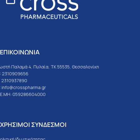
ΕΠΙΚΟΙΝΩΝΙΑ
ωστή Παλαμά 4, Πυλαία, ΤΚ 55535, Θεσσαλονίκη
: 2310909656
: 2310937890
: info@crosspharma.gr
.Ε.ΜΗ: 059286604000
ΧΡΗΣΙΜΟΙ ΣΥΝΔΕΣΜΟΙ
ολιτική Ιδιωτικότητας