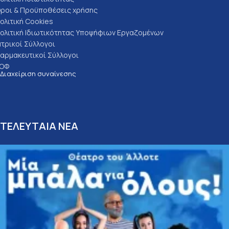
ροι & Προϋποθέσεις χρήσης
ολιτική Cookies
ολιτική Ιδιωτικότητας Υποψήφιων Εργαζομένων
ατρικοί Σύλλογοι
αρμακευτικοί Σύλλογοι
ΟΦ
Διαχείριση συναίνεσης
ΤΕΛΕΥΤΑΙΑ ΝΕΑ