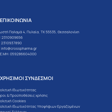
ΕΠΙΚΟΙΝΩΝΙΑ
ωστή Παλαμά 4, Πυλαία, ΤΚ 55535, Θεσσαλονίκη
: 2310909656
: 2310937890
: info@crosspharma.gr
.Ε.ΜΗ: 059286604000
ΧΡΗΣΙΜΟΙ ΣΥΝΔΕΣΜΟΙ
ολιτική Ιδιωτικότητας
ροι & Προϋποθέσεις χρήσης
ολιτική Cookies
ολιτική Ιδιωτικότητας Υποψήφιων Εργαζομένων
ατρικοί Σύλλογοι