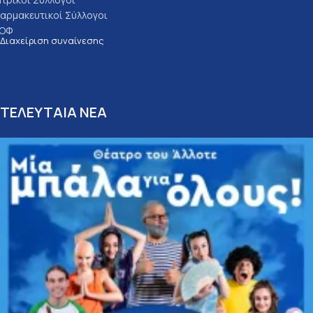
αρμακευτικοί Σύλλογοι
ΟΦ
Διαχείριση συναίνεσης
ΤΕΛΕΥΤΑΙΑ ΝΕΑ