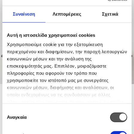
Συναίνεση
Λεπτομέρειες
Σχετικά
Αυτή η ιστοσελίδα χρησιμοποιεί cookies
Χρησιμοποιούμε cookie για την εξατομίκευση
περιεχομένου και διαφημίσεων, την παροχή λειτουργιών
κοινωνικών μέσων και την ανάλυση της
επισκεψιμότητάς μας. Επιπλέον, μοιραζόμαστε
πληροφορίες που αφορούν τον τρόπο που
χρησιμοποιείτε τον ιστότοπό μας με συνεργάτες
κοινωνικών μέσων, διαφήμισης και αναλύσεων, οι
οποίοι ενδεχομένως να τις συνδυάσουν με άλλες
Load more projects
Leo uteu ullamcorper
Kitchen
πληροφορίες που τους έχετε παραχωρήσει ή τις οποίες
έχουν συλλέξει σε σχέση με την από μέρους σας χρήση
Επιλογή
των υπηρεσιών τους.
Αναγκαία
συγκατάθεσης