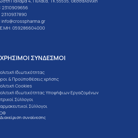
ωστή Παλαμά 4, Πυλαία, ΤΚ 55535, Θεσσαλονίκη
: 2310909656
: 2310937890
: info@crosspharma.gr
.Ε.ΜΗ: 059286604000
ΧΡΗΣΙΜΟΙ ΣΥΝΔΕΣΜΟΙ
ολιτική Ιδιωτικότητας
ροι & Προϋποθέσεις χρήσης
ολιτική Cookies
ολιτική Ιδιωτικότητας Υποψήφιων Εργαζομένων
ατρικοί Σύλλογοι
αρμακευτικοί Σύλλογοι
ΟΦ
Διαχείριση συναίνεσης