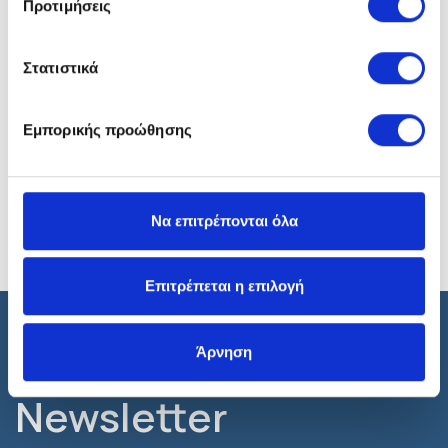
Προτιμήσεις
Στατιστικά
Εμπορικής προώθησης
Το περιεχόμενο στον παρόντα ιστότοπο δε συνιστά, ούτε δύναται να
ερμηνευθεί ότι συνιστά ή υποκαθιστά συμβουλή για τη χρήση ενός
προϊόντος. Το Υπουργείο Υγείας και Πρόνοιας και ο Εθνικός Οργανισμός
Φαρμάκων Συνιστούν: Διαβάστε προσεκτικά τις οδηγίες χρήσης -
Να επιτρέπονται όλα
Συμβουλευτείτε το γιατρό ή το φαρμακοποιό σας.
Επιτρέπεται η επιλογή
Εγγραφτείτε στο
Άρνηση
Newsletter