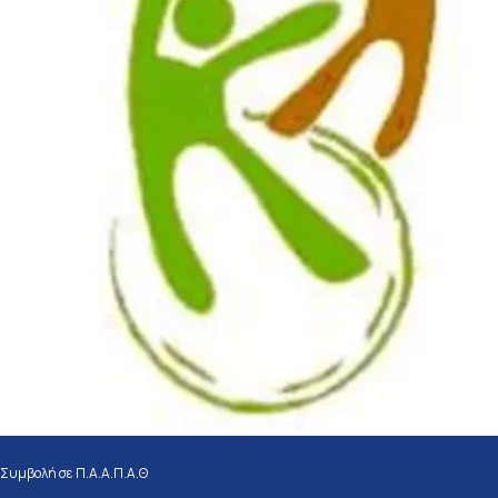
Συμβολή σε Π.Α.Α.Π.Α.Θ