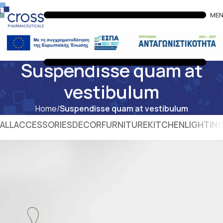
ME
Suspendisse quam at
vestibulum
Home
Suspendisse quam at vestibulum
ALL
ACCESSORIES
DECOR
FURNITURE
KITCHEN
LIGHTIN