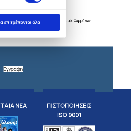
 Υγείας και Πρόνοιας και ο Εθνικός Οργανισμός Φαρμάκων
α επιτρέπονται όλα
Εγγραφη
ΤΑΙΑ ΝΕΑ
ΠΙΣΤΟΠΟΙΗΣΕΙΣ
ISO 9001