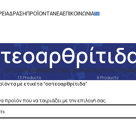
ΡΕΙΑ
ΔΡΑΣΗ
ΠΡΟΪΟΝΤΑ
ΝΕΑ
ΕΠΙΚΟΙΝΩΝΙΑ
τεοαρθρίτιδ
 O.T.C
ΠΑΡΑΦΑΡΜΑΚΕΥΤΙΚΆ ΠΡΟΪΌΝΤΑ
ΣΥΝΤΑΓΟΓΡΑΦΟ
13 Products
8 Products
οϊόντα με ετικέτα “οστεοαρθρίτιδα”
α προϊόν που να ταιριάζει με την επιλογή σας.