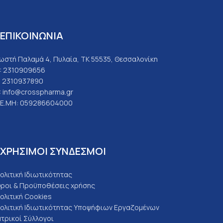
ΕΠΙΚΟΙΝΩΝΙΑ
ωστή Παλαμά 4, Πυλαία, ΤΚ 55535, Θεσσαλονίκη
: 2310909656
: 2310937890
: info@crosspharma.gr
.Ε.ΜΗ: 059286604000
ΧΡΗΣΙΜΟΙ ΣΥΝΔΕΣΜΟΙ
ολιτική Ιδιωτικότητας
ροι & Προϋποθέσεις χρήσης
ολιτική Cookies
ολιτική Ιδιωτικότητας Υποψήφιων Εργαζομένων
ατρικοί Σύλλογοι