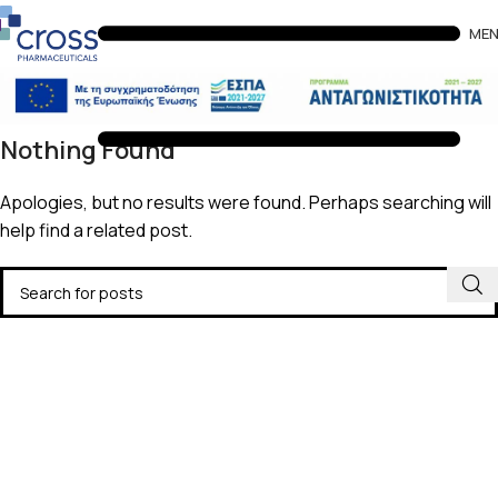
ME
Nothing Found
Apologies, but no results were found. Perhaps searching will
help find a related post.