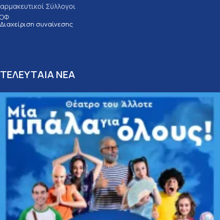
αρμακευτικοί Σύλλογοι
ΟΦ
Διαχείριση συναίνεσης
ΤΕΛΕΥΤΑΙΑ ΝΕΑ